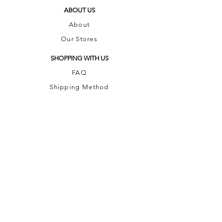
ABOUT US
About
Our Stores
SHOPPING WITH US
FAQ
Shipping Method
Recycle Policy
CONTACT US
Whatsapp |
+852 6813 2787
Email |
hkbrownisland@gmail.com
© 2023 by Brown Island.