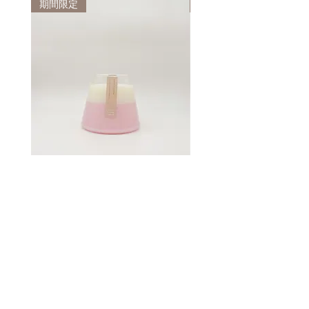
期間限定
人氣之選
易一點熄滅。
若因燭芯太短而熄減，可挖掉木燭芯
周邊一些蠟油，讓燭芯露出更多的部
份，便會更容易燃點。
3. 熄滅蠟燭時應該使用竹木蓋或滅
燭罩協助。
請避免直接吹熄蠟燭，會令蠟燭產生
黑煙，力度太大時甚至會令蠟油濺
出。
4. 沒有在使用蠟燭時，請蓋上竹木
富士山容器蠟燭 2.0 | 櫻花
蓋防止精油揮發及沾染灰塵。
價格
HK$308.00
5. 若蠟燭沾上灰塵或蠟燭杯沿薰
黑，可用化妝棉沾小量點酒精擦掉。
加入購物車
6. 蠟燭使用後請在半年內用完，未
開封的蠟燭一般保用期為一年。
ABOUT US