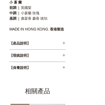
小 蒼 蘭
前調 |
英國梨
中調 |
小蒼蘭 玫瑰
基調 |
廣藿香 麝香 琥珀
MADE IN HONG KONG. 香港製造
【産品說明】
燭芯
木
【瑕疵說明】
本店所有蠟燭都是手工製作，以下情
容量
220g
【保養說明】
況不屬瑕疵範圍：
⊳ 輕微顏色及味道上的差異
燃燒
40小時以上
1. 第一次使用香氛蠟燭時，建議燃
⊳ 收縮、冒汗或凹凸不平
時間
點兩小時以上。熄滅蠟燭前必須確認
蠟燭産品在寄出前均已詳細檢查過，
表面的蠟已經完全熔化，否則下次使
相關產品
如有任何瑕疵深感抱歉 !
成分
美國大豆蠟及IFRA國際標
用時會出現凹陷情況。
介意者落單前請慎重考慮。
準認證香薰精油
2. 木燭芯不需要修剪，但較棉芯容