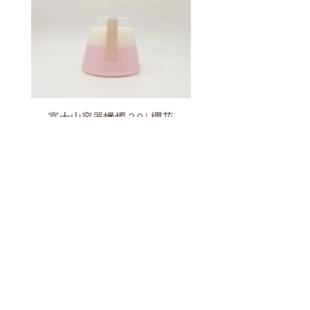
份，便會更容易燃點。
3. 熄滅蠟燭時應該使用竹木蓋或滅
燭罩協助。
請避免直接吹熄蠟燭，會令蠟燭產生
黑煙，力度太大時甚至會令蠟油濺
出。
富士山容器蠟燭 2.0 | 櫻花
4. 沒有在使用蠟燭時，請蓋上竹木
價格
HK$308.00
蓋防止精油揮發及沾染灰塵。
5. 若蠟燭沾上灰塵或蠟燭杯沿薰
加入購物車
黑，可用化妝棉沾小量點酒精擦掉。
6. 蠟燭使用後請在半年內用完，未
開封的蠟燭一般保用期為一年。
ABOUT US
About
Our Stores
SHOPPING WITH US