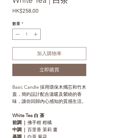
White Tea | 白茶
價
HK$258.00
格
數量
*
加入購物車
立即購買
Basic Candle 採用環保木燭芯和竹木
蓋，簡約設計配合溫暖及縈繞的香
味，讓你回歸內心感知的質感生活。
White Tea 白 茶
前調 |
佛手柑 柑橘
中調 |
百里香 茉莉 薑
基調 |
白茶 菊花